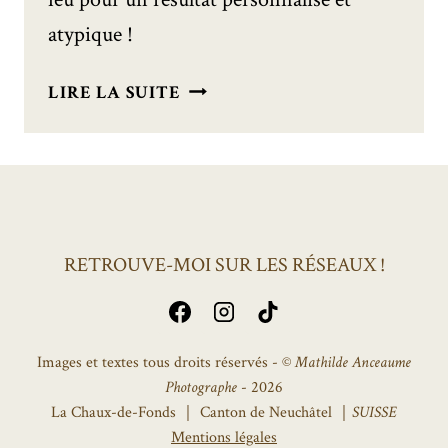
atypique !
SHOOTING
LIRE LA SUITE
DE
MARIAGE
ROCK
:
TIL
DEATH
RETROUVE-MOI SUR LES RÉSEAUX !
♥
Images et textes tous droits réservés - ©
Mathilde Anceaume
Photographe
- 2026
La Chaux-de-Fonds ｜ Canton de Neuchâtel ｜
SUISSE
Mentions légales